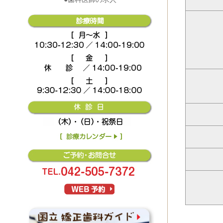
WEB�\��V�X�e