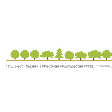
くにたち小児・矯正歯科 | 日本小児科歯科学会認定小児歯科専門医 | 〒186-0004 東