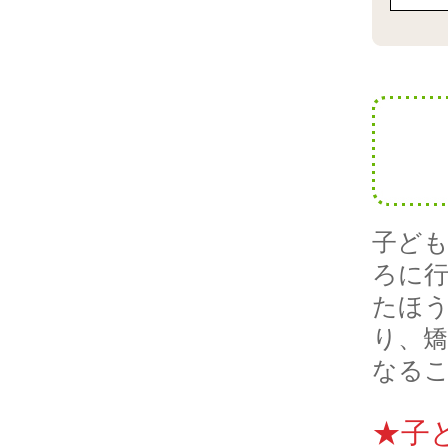
子ども
ろに行
たほ
り、
なる
★子