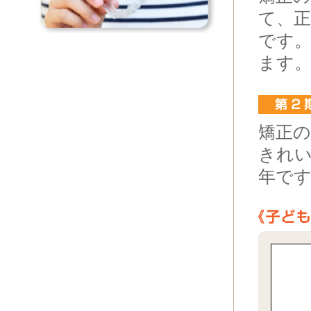
て、
です
ます
矯正
きれ
年で