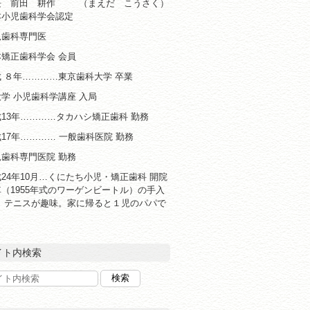
長 前田 耕作 （まえだ こうさく）
本小児歯科学会認定
児歯科専門医
本矯正歯科学会 会員
 ８年…………東京歯科大学 卒業
学 小児歯科学講座 入局
13年…………タカハシ矯正歯科 勤務
17年………… 一般歯科医院 勤務
児歯科専門医院 勤務
24年10月…くにたち小児・矯正歯科 開院
（1955年式のワーゲンビートル）の手入
と テニスが趣味。家に帰ると１児のパパで
！
イト内検索