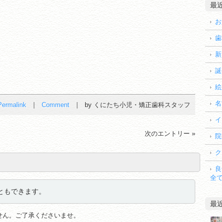
最
お
歯
新
誕
絵
名
Permalink
Comment
by くにたち小児・矯正歯科スタッフ
イ
次のエントリー »
院
ク
良
全
ともできます。
最
せん。ご了承くださいませ。