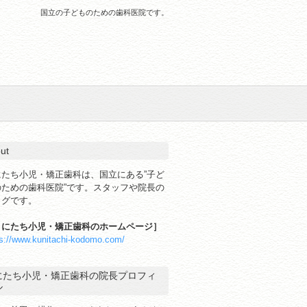
国立の子どものための歯科医院です。
ut
にたち小児・矯正歯科は、国立にある”子ど
のための歯科医院”です。スタッフや院長の
ログです。
くにたち小児・矯正歯科のホームページ］
ps://www.kunitachi-kodomo.com/
にたち小児・矯正歯科の院長プロフィ
ル