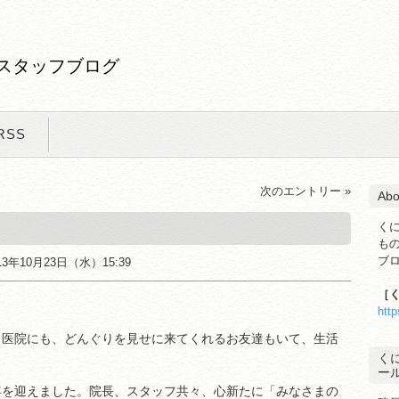
スタッフブログ
RSS
次のエントリー »
Abo
く
も
ブ
13年10月23日（水）15:39
［
。
htt
。医院にも、どんぐりを見せに来てくれるお友達もいて、生活
く
ー
年を迎えました。院長、スタッフ共々、心新たに「みなさまの