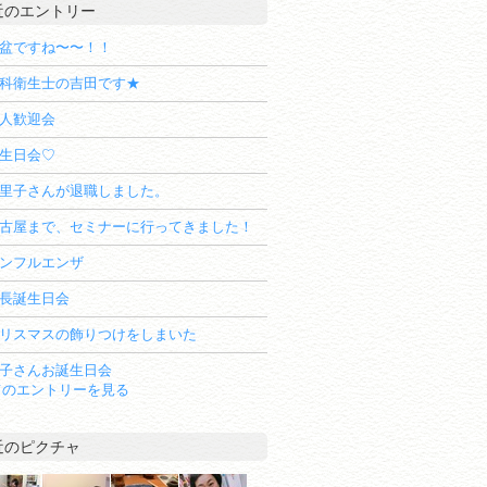
近のエントリー
盆ですね〜〜！！
科衛生士の吉田です★
人歓迎会
生日会♡
里子さんが退職しました。
古屋まで、セミナーに行ってきました！
ンフルエンザ
長誕生日会
リスマスの飾りつけをしまいた
子さんお誕生日会
てのエントリーを見る
近のピクチャ