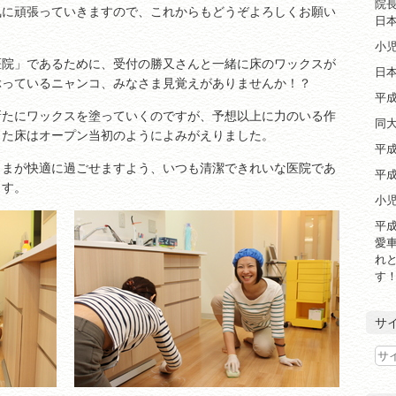
院
気に頑張っていきますので、これからもどうぞよろしくお願い
日
小
医院」であるために、受付の勝又さんと一緒に床のワックスが
日
ぶっているニャンコ、みなさま見覚えがありませんか！？
平成
新たにワックスを塗っていくのですが、予想以上に力のいる作
同大
った床はオープン当初のようによみがえりました。
平成
さまが快適に過ごせますよう、いつも清潔できれいな医院であ
平成
ます。
小
平成
愛車
れ
す
サ