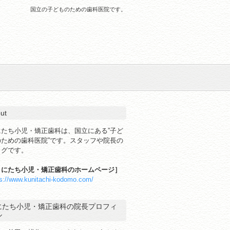
国立の子どものための歯科医院です。
ut
にたち小児・矯正歯科は、国立にある”子ど
のための歯科医院”です。スタッフや院長の
ログです。
くにたち小児・矯正歯科のホームページ］
ps://www.kunitachi-kodomo.com/
にたち小児・矯正歯科の院長プロフィ
ル