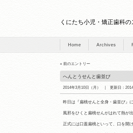
くにたち小児・矯正歯科の
Home
Archives
« 前のエントリー
へんとうせんと歯並び
2014年3月10日（月）
更新日：
20
昨日は『扁桃せんと全身・歯並び』
風邪をひくと扁桃せんがはれて熱が
正式には口蓋扁桃といって、口を開