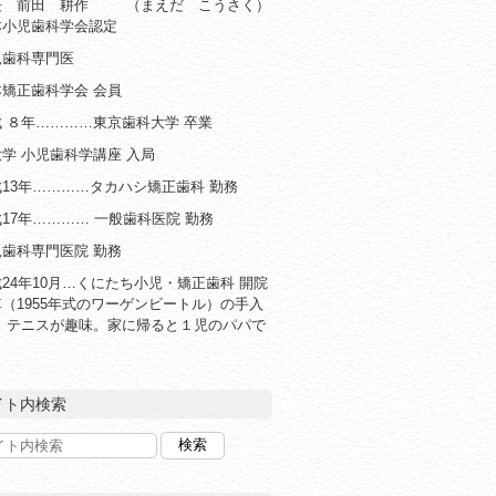
長 前田 耕作 （まえだ こうさく）
本小児歯科学会認定
児歯科専門医
本矯正歯科学会 会員
 ８年…………東京歯科大学 卒業
学 小児歯科学講座 入局
13年…………タカハシ矯正歯科 勤務
17年………… 一般歯科医院 勤務
児歯科専門医院 勤務
24年10月…くにたち小児・矯正歯科 開院
（1955年式のワーゲンビートル）の手入
と テニスが趣味。家に帰ると１児のパパで
！
イト内検索