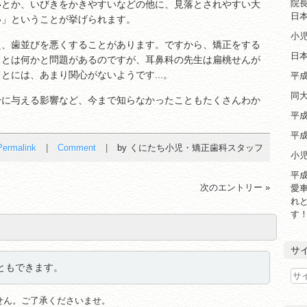
院
いとか、いびきをかきやすいなどの他に、見落とされやすい大
日
い」ということが挙げられます。
小
え、歯並びを悪くすることがあります。ですから、矯正をする
日
ことは何かと問題があるのですが、耳鼻科の先生は扁桃せんが
とには、あまり関心がないようです...。
平成
同大
身に与える影響など、今まで知らなかったこともたくさんわか
平成
平成
Permalink
Comment
by くにたち小児・矯正歯科スタッフ
小
平成
次のエントリー »
愛車
れ
す
サ
ともできます。
せん。ご了承くださいませ。