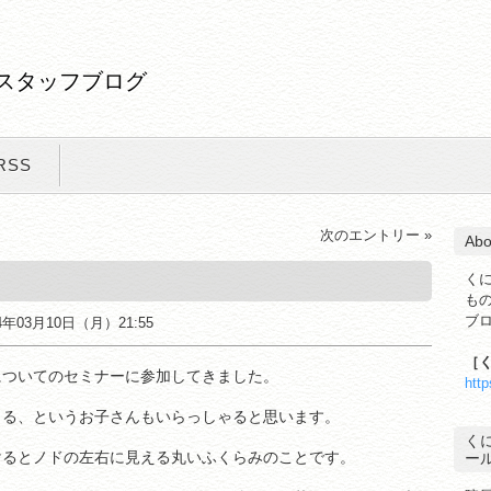
スタッフブログ
RSS
次のエントリー »
Abo
く
も
ブ
14年03月10日（月）21:55
［
についてのセミナーに参加してきました。
htt
出る、というお子さんもいらっしゃると思います。
く
けるとノドの左右に見える丸いふくらみのことです。
ー