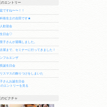
近のエントリー
盆ですね〜〜！！
科衛生士の吉田です★
人歓迎会
生日会♡
里子さんが退職しました。
古屋まで、セミナーに行ってきました！
ンフルエンザ
長誕生日会
リスマスの飾りつけをしまいた
子さんお誕生日会
てのエントリーを見る
近のピクチャ