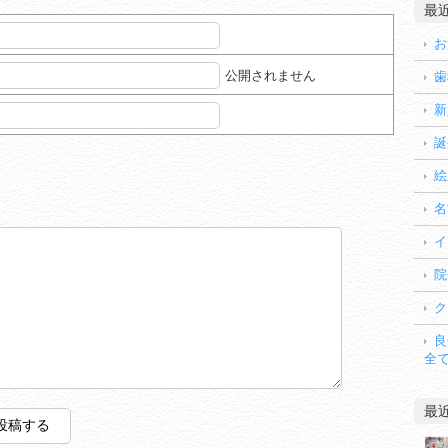
最
お
公開されません
歯
新
誕
絵
名
イ
院
ク
良
全
最