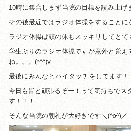
10時に集合しまず当院の目標を読み上げ
その後最近ではラジオ体操をすることになり
ラジオ体操は頭の体もスッキリしてとて
学生ぶりのラジオ体操ですが意外と覚え
ね。。。(*^^)v
最後にみんなとハイタッチをしてます！
今日も皆と頑張るぞー！って気持ちでス
す！！！
そんな当院の朝礼が大好きです＼(^o^)／